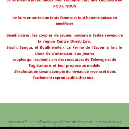
La formation est un DROIT pour l’homme, c’est une OBLIGATION
POUR NOUS
de faire en sorte que toute femme et tout homme puisse en
bénéficier
Bénéficiaires : les couples de jeunes paysans à faible revenu de
la région Centre Ouest (Ziro,
Sissili, Sangui‚ et Boulkiemdé‚). La Ferme de l’Espoir a fait le
choix de s’intéresser aux jeunes
couples qui veulent vivre des ressources de l’élevage et de
l’agriculture et leur propose un modèle
d’exploitation tenant compte du niveau de revenu et donc
facilement reproductible chez eux.
Association loi 1901 Déclarée en préfecture du Rhône sous Le N°W691052063,
18 rue de la grange DODIEU 69440 MORNANT Anciennement : SOLIDARITES